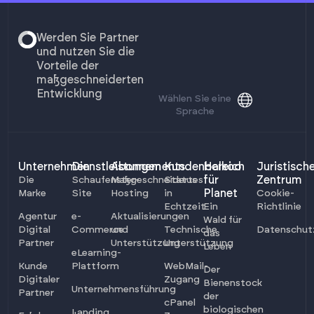
Werden Sie Partner
und nutzen Sie die
Vorteile der
maßgeschneiderten
Entwicklung
Wählen Sie eine
Sprache
Unternehmen
Dienstleistungen
Abonnements
Kundenbereich
Halkoo
Juristisch
für
Zentrum
Die
Schaufenster-
Maßgeschneidertes
Status
Planet
Marke
Site
Hosting
in
Cookie-
Echtzeit
Ein
Richtlinie
Agentur
e-
Aktualisierungen
Wald für
Digital
Commerce
und
Technische
Datenschu
das
Partner
Unterstützung
Unterstützung
Leben
eLearning-
Kunde
Plattform
WebMail-
Der
Digitaler
Zugang
Bienenstock
Unternehmensführung
Partner
der
cPanel
biologischen
Landing