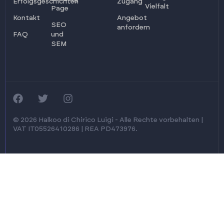
Erfolgsgeschichten
Zugang
Vielfalt
Page
Kontakt
Angebot
SEO
anfordern
FAQ
und
SEM
© 2026 Halkoo di Chirico Luigi - Alle Rechte vorbehalten |
VAT IT05526410286 | REA PD473976.