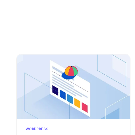
kompeten
Projekt p
Senden Si
Entwickl
dass es s
Weitere 
Weitere 
Ange
WORDPRESS