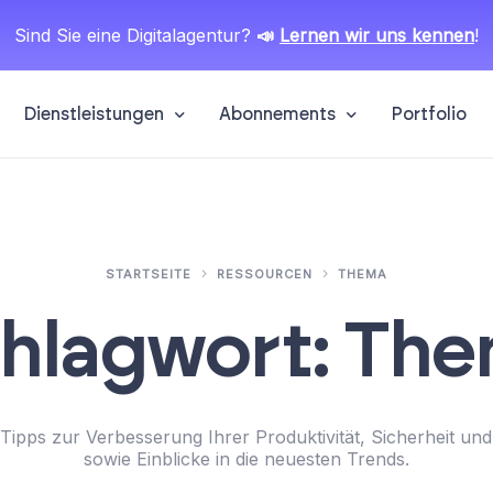
Sind Sie eine Digitalagentur?
📣
Lernen wir uns kennen
!
Dienstleistungen
Abonnements
Portfolio
EISTUNGEN
bsite-Schaufenster
Landing Page
rleihen Sie Ihrer Marke mehr
Neue Leads akquirieren
chtbarkeit
STARTSEITE
RESSOURCEN
THEMA
-Commerce
eLearning-Plattform
nen digitalen Shop eröffnen
Digitale Kurse überall v
hlagwort:
The
M, CMS oder Verwaltung
SEO und SEM
e Plattform für alles
Machen Sie Ihre Website
Tipps zur Verbesserung Ihrer Produktivität, Sicherheit un
 Digital Partner
Kunde Digitaler Partner
chneidertes Hosting
Updates und Unterstüt
ative Lösung für alle, die
sowie Einblicke in die neuesten Trends.
Der ideale Freiberufler für 
Sie das maßgeschneiderte
Ihre Website ist immer gesch
ANFANGEN
bagentur haben und einen
Dialog, um Ihre Ideen in ech
 das am besten zu Ihrem
dem neuesten Stand und wir
 ein neues Projekt im Sinn?