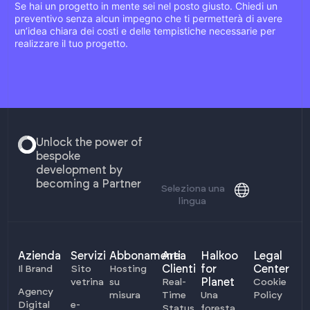
Se hai un progetto in mente sei nel posto giusto. Chiedi un
preventivo senza alcun impegno che ti permetterà di avere
un’idea chiara dei costi e delle tempistiche necessarie per
realizzare il tuo progetto.
Unlock the power of
bespoke
development by
becoming a Partner
Seleziona una
lingua
Azienda
Servizi
Abbonamenti
Area
Halkoo
Legal
Clienti
for
Center
Il Brand
Sito
Hosting
Planet
vetrina
su
Real-
Cookie
Agency
misura
Time
Una
Policy
Digital
e-
Status
foresta