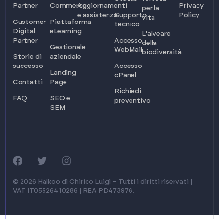
Partner
Commerce
Aggiornamenti
Privacy
per la
e assistenza
Supporto
Policy
vita
Customer
Piattaforma
tecnico
Digital
eLearning
L'alveare
Partner
Accesso
della
Gestionale
WebMail
biodiversità
Storie di
aziendale
successo
Accesso
Landing
cPanel
Contatti
Page
Richiedi
FAQ
SEO e
preventivo
SEM
Accedi
© 2026 Halkoo di Chirico Luigi – Tutti i diritti riservati |
VAT IT05526410286 | REA PD473976.
Chiedi info