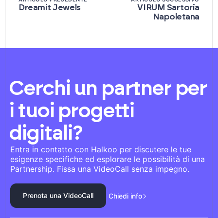
Dreamit Jewels
VIRUM Sartoria
Napoletana
Cerchi un partner per
i tuoi progetti
digitali?
Entra in contatto con Halkoo per discutere le tue
esigenze specifiche ed esplorare le possibilità di una
Partnership. Fissa una VideoCall senza impegno.
Prenota una VideoCall
Chiedi info