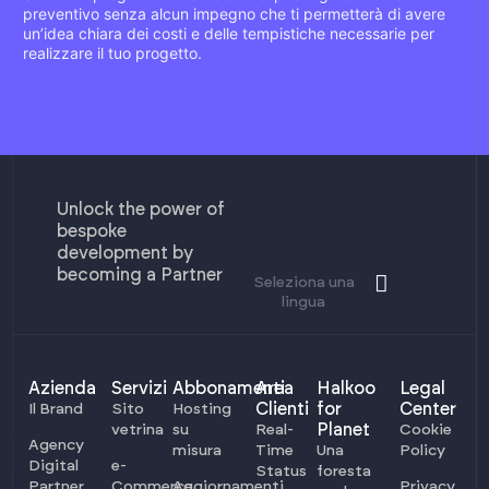
preventivo senza alcun impegno che ti permetterà di avere
un’idea chiara dei costi e delle tempistiche necessarie per
realizzare il tuo progetto.
Unlock the power of
bespoke
development by
becoming a Partner
Seleziona una
lingua
Azienda
Servizi
Abbonamenti
Area
Halkoo
Legal
Clienti
for
Center
Il Brand
Sito
Hosting
Planet
vetrina
su
Real-
Cookie
Agency
misura
Time
Una
Policy
Digital
e-
Status
foresta
Partner
Commerce
Aggiornamenti
Privacy