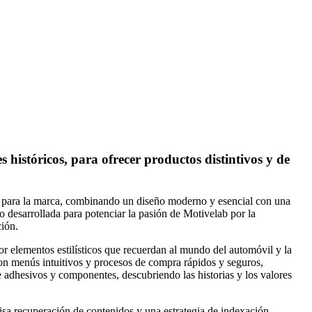
 históricos, para ofrecer productos distintivos y de
te para la marca, combinando un diseño moderno y esencial con una
do desarrollada para potenciar la pasión de Motivelab por la
ción.
por elementos estilísticos que recuerdan al mundo del automóvil y la
 con menús intuitivos y procesos de compra rápidos y seguros,
e adhesivos y componentes, descubriendo las historias y los valores
isa recuperación de contenidos y una estrategia de indexación