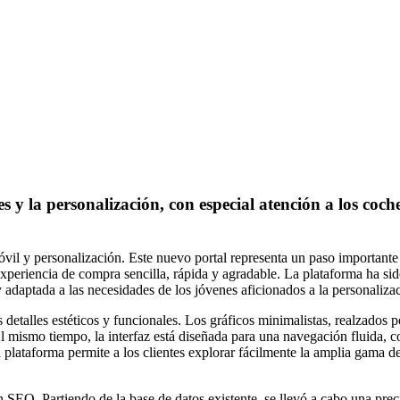
y la personalización, con especial atención a los coches
móvil y personalización. Este nuevo portal representa un paso importan
a experiencia de compra sencilla, rápida y agradable. La plataforma ha si
 adaptada a las necesidades de los jóvenes aficionados a la personaliza
 detalles estéticos y funcionales. Los gráficos minimalistas, realzados 
 Al mismo tiempo, la interfaz está diseñada para una navegación fluida,
 plataforma permite a los clientes explorar fácilmente la amplia gama d
 SEO. Partiendo de la base de datos existente, se llevó a cabo una prec