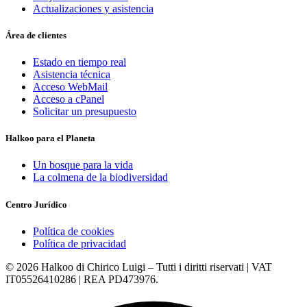
Actualizaciones y asistencia
Área de clientes
Estado en tiempo real
Asistencia técnica
Acceso WebMail
Acceso a cPanel
Solicitar un presupuesto
Halkoo para el Planeta
Un bosque para la vida
La colmena de la biodiversidad
Centro Jurídico
Política de cookies
Política de privacidad
© 2026 Halkoo di Chirico Luigi – Tutti i diritti riservati | VAT
IT05526410286 | REA PD473976.