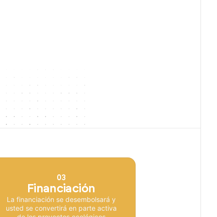
03
Financiación
La financiación se desembolsará y
usted se convertirá en parte activa
de los proyectos ecológicos