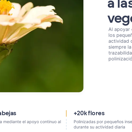
a la
veg
Al apoyar 
los pequeñ
actividad 
siempre la
trazabilid
polinizaci
abejas
+20k flores
a mediante el apoyo continuo al
Polinizadas por pequeños ins
durante su actividad diaria