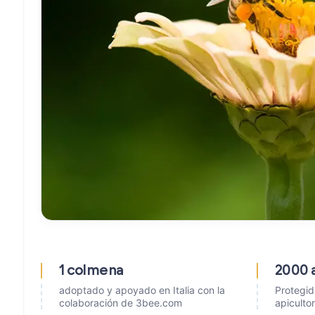
1 colmena
2000 
adoptado y apoyado en Italia con la
Protegid
colaboración de 3bee.com
apicultor