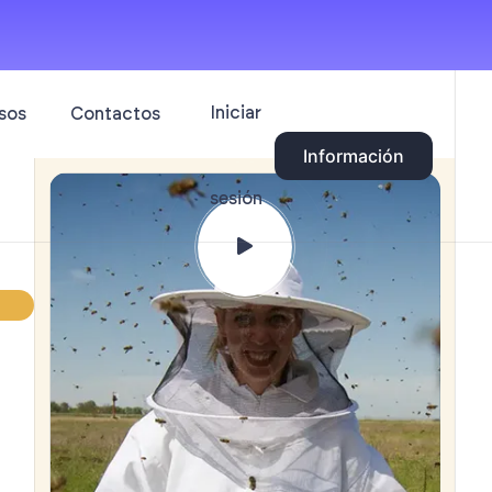
Iniciar
sos
Contactos
Información
sesión
g
n
encia
 dialogar
do,