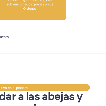
subvencionados gracias a sus
Órdenes
omento
itiva en el planeta
ar a las abejas y