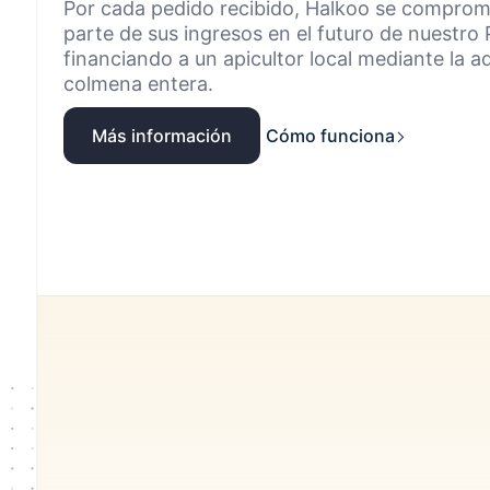
busque u
Por cada pedido recibido, Halkoo se comprome
avere la 
¿Tiene e
y fiable.
Más info
parte de sus ingresos en el futuro de nuestro 
Envíe una
Más info
financiando a un apicultor local mediante la 
Soli
colmena entera.
Más información
Cómo funciona