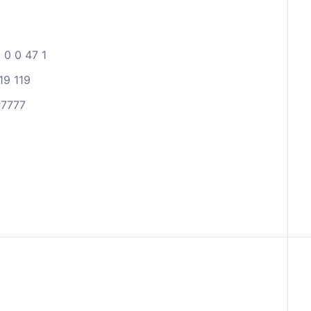
0 0 47 1
19 119
#7777