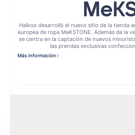
busque u
avere la 
MeK
¿Tiene e
y fiable.
Más info
Envíe una
Más info
Soli
Halkoo desarrolló el nuevo sitio de la tienda e
europea de ropa MeKSTONE. Además de la venta
se centra en la captación de nuevos minorist
las prendas exclusivas confeccio
Más información