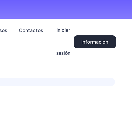
Iniciar
sos
Contactos
Información
sesión
g
n
encia
 dialogar
do,