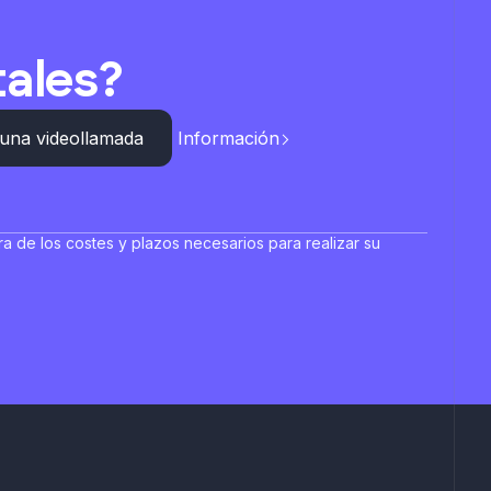
tales?
una videollamada
Información
a de los costes y plazos necesarios para realizar su