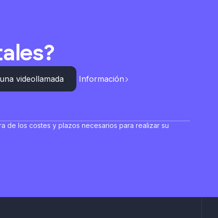
tales?
una videollamada
Información
a de los costes y plazos necesarios para realizar su