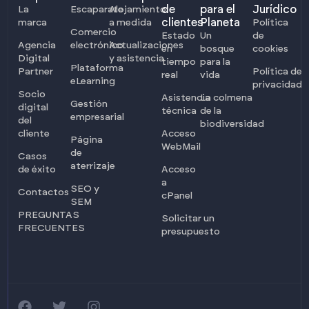
de
para el
Jurídico
La
Escaparate
Alojamiento
clientes
Planeta
marca
a medida
Política
Comercio
Estado
Un
de
Agencia
electrónico
Actualizaciones
en
bosque
cookies
Digital
y asistencia
tiempo
para la
Plataforma
Partner
Política de
real
vida
eLearning
privacidad
Socio
Asistencia
La colmena
Gestión
digital
técnica
de la
empresarial
del
biodiversidad
cliente
Acceso
Página
WebMail
de
Casos
aterrizaje
de éxito
Acceso
a
SEO y
Contactos
cPanel
SEM
PREGUNTAS
Solicitar un
FRECUENTES
presupuesto
Iniciar sesión