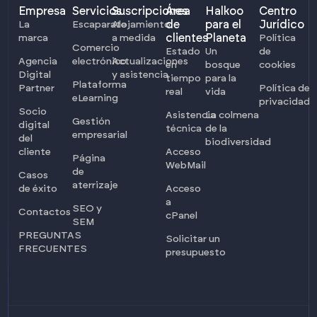
Empresa
Servicios
Suscripciones
Área
Halkoo
Centro
de
para el
Jurídico
La
Escaparate
Alojamiento
clientes
Planeta
marca
a medida
Política
Comercio
Estado
Un
de
Agencia
electrónico
Actualizaciones
en
bosque
cookies
Digital
y asistencia
tiempo
para la
Plataforma
Partner
Política de
real
vida
eLearning
privacidad
Socio
Asistencia
La colmena
Gestión
digital
técnica
de la
empresarial
del
biodiversidad
cliente
Acceso
Página
WebMail
de
Casos
aterrizaje
de éxito
Acceso
a
SEO y
Contactos
cPanel
SEM
PREGUNTAS
Solicitar un
FRECUENTES
presupuesto
Iniciar sesión