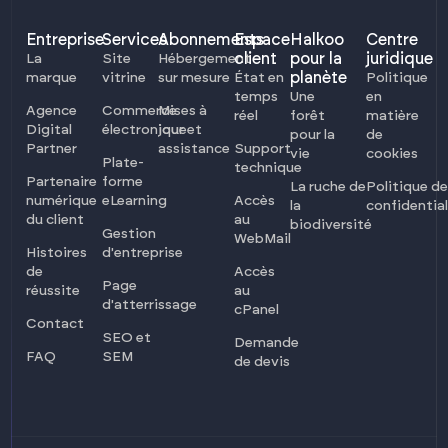
Entreprise
Services
Abonnements
Espace
Halkoo
Centre
client
pour la
juridique
La
Site
Hébergement
planète
marque
vitrine
sur mesure
État en
Politique
temps
Une
en
Agence
Commerce
Mises à
réel
forêt
matière
Digital
électronique
jour et
pour la
de
Partner
assistance
Support
vie
cookies
Plate-
technique
Partenaire
forme
La ruche de
Politique de
numérique
eLearning
Accès
la
confidential
du client
au
biodiversité
Gestion
WebMail
Histoires
d'entreprise
de
Accès
Page
réussite
au
d'atterrissage
cPanel
Contact
SEO et
Demande
FAQ
SEM
de devis