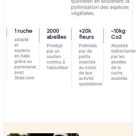
quotidien en soutenant la
pollinisation des espèces
végétales.
1 ruche
2000
+20k
-10kg
abeilles
fleurs
Co2
adopté
et
Protégé
Pollinisés
Absorbé
soutenu
par un
par de
indirecteme
en Italie
soutien
petits
par les
grâce au
continu à
insectes
abeilles
partenariat
l'apiculteur
au cours
de la
avec
de leur
ruche
3bee.com
activité
assistée
quotidienne