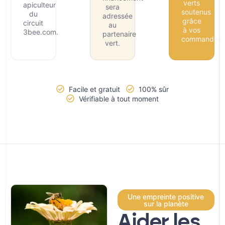
verts
apiculteur
sera
soutenus
du
adressée
grâce
circuit
au
à vos
3bee.com.
partenaire
commandes.
vert.
Facile et gratuit
100% sûr
Vérifiable à tout moment
Une empreinte positive
sur la planète
Aider les