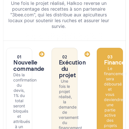
Une fois le projet réalisé, Halkoo reverse un
pourcentage des recettes à son partenaire
"3bee.com", qui les distribue aux apiculteurs
locaux pour soutenir les ruches et assurer leur
survie.
01
02
03
Nouvelle
Exécution
Finance
Le
commande
du
financement
Dès la
projet
sera
confirmation
Une
déboursé
du
fois le
et
devis,
projet
vous
1% du
réalisé,
deviendrez
total
la
une
seront
demande
partie
bloqués
de
active
et
versement
des
attribués
du
projets
à un
financement