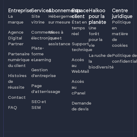
Entreprise
Services
Abonnements
Espace
Halkoo
Centre
client
pour la
juridique
La
Site
Hébergement
planète
marque
vitrine
sur mesure
État en
Politique
temps
Une
en
Agence
Commerce
Mises à
réel
forêt
matière
Digital
électronique
jour et
pour la
de
Partner
assistance
Support
vie
cookies
Plate-
technique
Partenaire
forme
La ruche de
Politique de
numérique
eLearning
Accès
la
confidential
du client
au
biodiversité
Gestion
WebMail
Histoires
d'entreprise
de
Accès
Page
réussite
au
d'atterrissage
cPanel
Contact
SEO et
Demande
FAQ
SEM
de devis