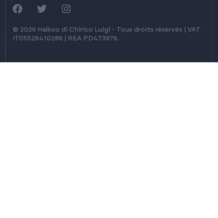
© 2026 Halkoo di Chirico Luigi - Tous droits réservés | VAT
IT05526410286 | REA PD473976.