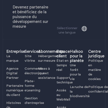
Devenez partenaire
et bénéficiez de la
puissance du
développement sur
mesure
Sélectionner
une langue
Entreprise
Services
Abonnements
Espace
Halkoo
Centre
client
pour la
juridique
La
Site
Hébergement
planète
marque
vitrine
sur mesure
État en
Politique
temps
Une
en
Agence
Commerce
Mises à
réel
forêt
matière
Digital
électronique
jour et
pour la
de
Partner
assistance
Support
vie
cookies
Plate-
technique
Partenaire
forme
La ruche de
Politique de
numérique
eLearning
Accès
la
confidential
du client
au
biodiversité
Gestion
WebMail
Histoires
d'entreprise
de
Accès