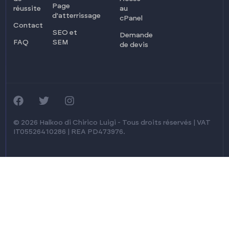
Page
réussite
au
d'atterrissage
cPanel
Contact
SEO et
Demande
FAQ
SEM
de devis
© 2026 Halkoo di Chirico Luigi - Tous droits réservés | VAT
IT05526410286 | REA PD473976.