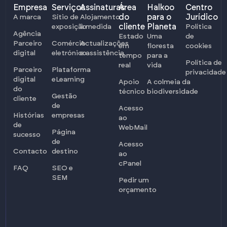
Empresa
Serviços
Assinaturas
Área
Halkoo
Centro
do
para o
Jurídico
A marca
Sítio de
Alojamento
cliente
Planeta
exposição
à medida
Política
Agência
Estado
Uma
de
Parceiro
Comércio
Actualizações
em
floresta
cookies
digital
eletrónico
e assistência
tempo
para a
Política de
real
vida
Parceiro
Plataforma
privacidade
digital
eLearning
Apoio
A colmeia da
do
técnico
biodiversidade
Gestão
cliente
de
Acesso
Histórias
empresas
ao
de
WebMail
Página
sucesso
de
Acesso
Contacto
destino
ao
cPanel
FAQ
SEO e
SEM
Pedir um
orçamento