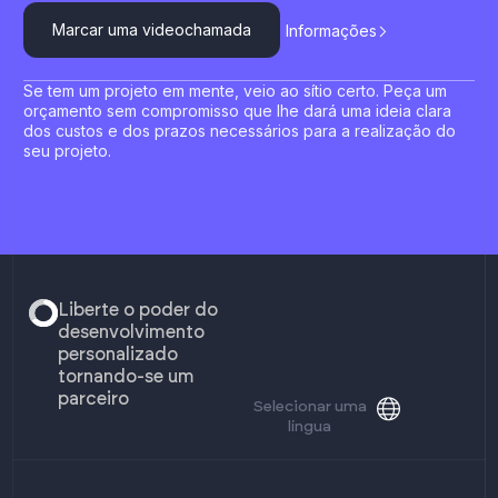
Marcar uma videochamada
Informações
Se tem um projeto em mente, veio ao sítio certo. Peça um
orçamento sem compromisso que lhe dará uma ideia clara
dos custos e dos prazos necessários para a realização do
seu projeto.
Liberte o poder do
desenvolvimento
personalizado
tornando-se um
parceiro
Selecionar uma
língua