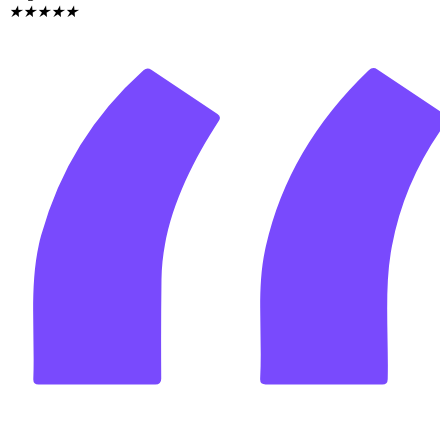
★
★
★
★
★