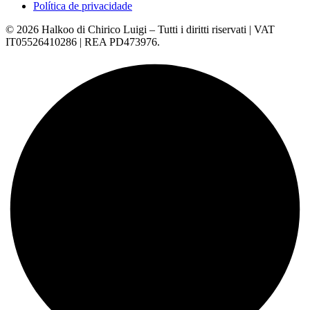
Política de privacidade
© 2026 Halkoo di Chirico Luigi – Tutti i diritti riservati | VAT
IT05526410286 | REA PD473976.