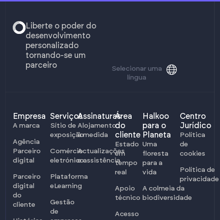
Liberte o poder do
desenvolvimento
personalizado
tornando-se um
parceiro
Selecionar uma
língua
Empresa
Serviços
Assinaturas
Área
Halkoo
Centro
do
para o
Jurídico
A marca
Sítio de
Alojamento
cliente
Planeta
exposição
à medida
Política
Agência
Estado
Uma
de
Parceiro
Comércio
Actualizações
em
floresta
cookies
digital
eletrónico
e assistência
tempo
para a
Política de
real
vida
Parceiro
Plataforma
privacidade
digital
eLearning
Apoio
A colmeia da
do
técnico
biodiversidade
Gestão
cliente
de
Acesso