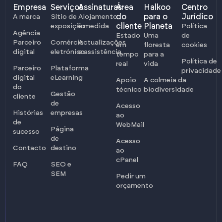
Empresa
Serviços
Assinaturas
Área
Halkoo
Centro
do
para o
Jurídico
A marca
Sítio de
Alojamento
cliente
Planeta
exposição
à medida
Política
Agência
Estado
Uma
de
Parceiro
Comércio
Actualizações
em
floresta
cookies
digital
eletrónico
e assistência
tempo
para a
Política de
real
vida
Parceiro
Plataforma
privacidade
digital
eLearning
Apoio
A colmeia da
do
técnico
biodiversidade
Gestão
cliente
de
Acesso
Histórias
empresas
ao
de
WebMail
Página
sucesso
de
Acesso
Contacto
destino
ao
cPanel
FAQ
SEO e
SEM
Pedir um
orçamento