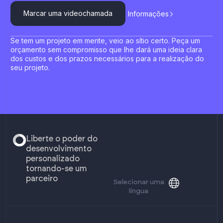
Marcar uma videochamada
Informações
Se tem um projeto em mente, veio ao sítio certo. Peça um
orçamento sem compromisso que lhe dará uma ideia clara
dos custos e dos prazos necessários para a realização do
seu projeto.
Liberte o poder do
desenvolvimento
personalizado
tornando-se um
parceiro
Selecionar uma
língua