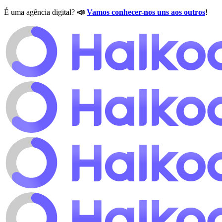
É uma agência digital?
📣
Vamos conhecer-nos uns aos outros
!